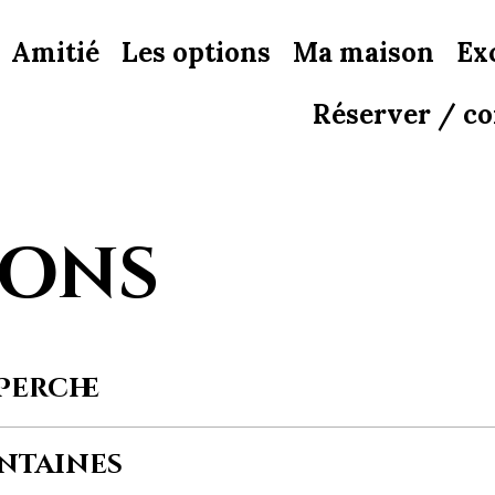
Amitié
Les options
Ma maison
Ex
Réserver / co
ions
Perche
intaines